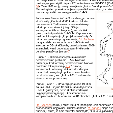
neįžvelgė IBM PC svarbos – jiems tai buvo tik dar viena mašina, 
pasirengęs pastatyti kotą ant PC, o tiksliau – ant PC-DOS (
86
). Tam 1982 m. jų dviejų buvo įkurta „Lotus Development Co“ i
Marketinginiam pranašumui jie nusprendė kartu siūlyti „tris vien
programą), todėl produktą pavadino
1-2-3
.
Tačiau likus 6 mėn. iki 1-2-3 išleidimo, jie pamatė
skaičiuoklę „Context MBA“ kartu su tekstu
procesoriumi. Tad buvo nuspręsta atsisakyti
tekstų procesoriaus ir įdiegti DB (ją
suprogramuoti buvo lengviau), kad vis tiek
galėtų vadinti produktą 1-2-3! M. Kaporas savo
vaidmeniui sugalvojo „PĮ projektuotojo“ rolę. O
būdamas geresniu programuotoju,
Dž. Sachsas
daugiau dirbo su kodu. Ir nors 1-2-3 rėmėsi
ankstesne DG skaičiuokle, buvo kuriamas 8088
asembleriu – tad buvo labai sparti (vėlesnės
versijos parašytos jau su
C
).
Kuriant 1-2-3 buvo išspręsta skaičiuoklės
perskaičiavimo problema - Rick Ross’as
pastebėjo, kad formulių perskaičiavimo tvarkos
problema tokia pati kaip „
Lisp
“ šiukšlių
surinkimo, kuri buvo jo daktaro disertacijos
tema. Tad buvo įdiegta priklausomos tvarkos
perskaičiavimą, kuri „Lotus 1-2-3“ suteikė dar
vieną spartos pranašumą.
Pirmoji „Lotus 1-2-3“ versija pasirodė 1983 m.
sausio 23 d. - ir ji ne tik puikiai išnaudojo visas
I
IBM PC galimybes, bet ir skatino vartotojus
įsigyti papildomą įrangą – kai standartiniai
kompiuteriai buvo tiekiami su 64 KB atminties, „Lotus 1-2-3“ re
Dž. Sachsas
paliko „Lotus” 1984 m. pabaigoje kiek padirbėjęs 
procesoriumi, neįgavusiu didelės sėkmės.
M. Kaporui
dingo sus
nupirkti „Lotus“, jis apie tai rimtai susimąstė, tik nuo to jį atk