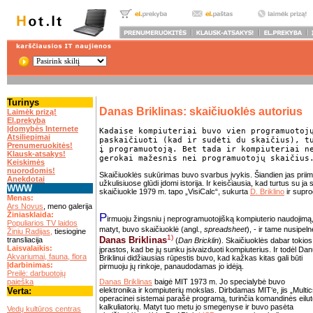
Turinys
Danas Briklinas: skaičiuoklės autorius
Laimėk prizą!
El.prekyba
Įdomybės Internete
Kadaise kompiuteriai buvo vien programuotoj
Atsiliepimai
paskaičiuoti (kad ir sudėti du skaičius), t
Prenumeruokitės!
į programuotoją. Bet tada ir kompiuteriai n
Klausk-atsakys!
gerokai mažesnis nei programuotojų skaičius
Keiskimės
nuorodomis!
Skaičiuoklės sukūrimas buvo svarbus įvykis.
Šiandien jas prii
Anekdotai
užkulisiuose glūdi įdomi istorija. Ir keisčiausia, kad turtus su j
WWW
skaičiuokle 1979 m. tapo „VisiCalc“, sukurta
D. Briklino
ir supr
Menas:
Ars Novus
, meno galerija
P
Žiniasklaida:
irmuoju žingsniu į neprogramuotojišką kompiuterio naudojimą
Populiarios TV laidos
matyt, buvo skaičiuoklė (angl.,
spreadsheet
), - ir tame nusipeln
Žiniu Radijas,
tiesiogine
1)
Danas Briklinas
transliacija
(
Dan Bricklin
). Skaičiuoklės dabar tokios
Laisvalaikis:
įprastos, kad be jų sunku įsivaizduoti kompiuterius. Ir todėl Dan
Akvariumai, fauna, flora
Briklinui didžiausias rūpestis buvo, kad kažkas kitas gali būti
Įdarbinimas:
pirmuoju jų rinkoje, panaudodamas jo idėją.
Preilė: darbuotojų
paieška
Danas Briklinas
baigė MIT 1973 m. Jo specialybė buvo
Verta:
elektronika ir kompiuterių mokslas. Dirbdamas MIT‘e, jis „Multic
operacinei sistemai parašė programą, turinčia komandinės eilu
.
kalkuliatorių. Matyt tuo metu jo smegenyse ir buvo pasėta
Vedų kultūros centras