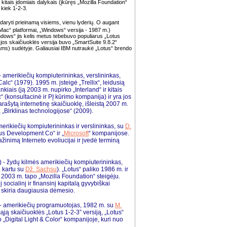
 kitais įdomiais dalykais (įkūręs „Mozilla Foundation“
 kiek 1-2-3.
daryti prieinamą visiems, vienu lyderių. O augant
Mac“ platformai, „Windows“ versija - 1987 m.)
indows“ jis kelis metus tebebuvo populiarus „Lotus
jos skaičiuoklės versija buvo „SmartSuite 9.8.2“
ms) sudėtyje. Galiausiai IBM nutraukė „Lotus“ brendo
- amerikiečių kompiuterininkas, verslininkas,
alc“ (1979). 1995 m. įsteigė „Trellix“, leidusią
nkiais (ją 2003 m. nupirko „Interland“ ir kitais
“ (konsultacinė ir PĮ kūrimo kompanija) ir yra jos
arašytą internetinę skaičiuoklę, išleistą 2007 m.
„Blrklinas technologijose“ (2009).
merikiečių kompiuterininkas ir verslininkas, su
D.
tus Development Co“ ir „
Microsoft
“ kompanijose.
nimą Interneto evoliucijai ir įvedė terminą
.) - žydų kilmės amerikiečių kompiuterininkas,
 kartu su
Dž. Sachsu
). „Lotus“ paliko 1986 m. ir
. 2003 m. tapo „Mozilla Foundation“ steigėju.
 socialinį ir finansinį kapitalą gyvybiškai
 skiria daugiausia dėmesio.
- amerikiečių programuotojas, 1982 m. su
M.
ją skaičiuoklės „Lotus 1-2-3” versiją, „Lotus“
„Digital Light & Color“ kompanijoje, kuri nuo