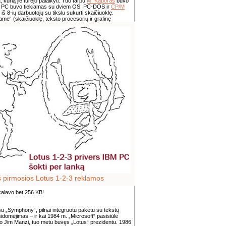
kurią jie turėjo palaikyti. Tuo tarpu
M. Kaporas
buvo
IBM PC buvo tiekiamas su dviem OS: PC-DOS ir
CP/M
š 8-ių darbuotojų su tikslu sukurti skaičiuoklę.
ame“ (skaičiuoklę, teksto procesorių ir grafinę
š pirmosios Lotus 1-2-3 reklamos
ikalavo bet 256 KB!
su „Symphony“, pilnai integruotu paketu su tekstų
idomėjimas – ir kai 1984 m. „Microsoft“ pasisiūlė
albėjo Jim Manzi, tuo metu buvęs „Lotus“ prezidentu. 1986