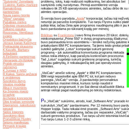
"Sutvėrėjo" žemėlapis
problemų, tokių, kaip realizuoti replikavimą, bei absoliutus bei
I.Calvino. Katinų markizė
santykinis celių nurodymas. Pirmoji asemblerinė versija
Ramakrišnos
reikalavo tik 25 KB operatyviosios atminties, tačiau dirbo tik su sv
panteizmas
atimties operacijas.
Nauja sapnų teorija
Ši versija buvo parodyta „
Apple
“ korporacijai, tačiau toji neįžve
"Wow" signalas
neturėjo jai paruošto kompiuterio. Tuo tarpu Flystra sutiko plati
Pašalinės mintys
judėjo lėtai, tačiau žinia apie programos naudingumą plito ir jau
Odisėjas visapusiškas
buvo parduodama po tūkstantį kopijų per mėnesį.
Tolkieno pasaka
Rousseau. Vienišiaus
Briklinas
su
Frankstonu
į savo firmą investavo 20 tūkst. dolerių
svajos
minikompiuteriui „Prime 550” ir dviejų programuotojų išlaikym
Ortodoksų bažnyčia
buvo pasinaudota kros-asembleriu – tereikė nežymių galutinio 
Jėzaus kapas Kašmyre
pritaikydami IBM PC kompiuteriams. Tai jiems leido greitai prita
Prekiautojai skausmu
suteikė galimybė „Lotus“ kompanijai sukurti geresnę
K.Kavafis. Barbarų
programą – juk automatiškai konvertuota programa niekada
belaukiant
nebus tokia efektyvi, kaip parašyta konkrečiam procesoriui.
A.Einšteino panteizmas
Tad „Lotus“ sugebėjo sukurti greitesnę programą, turinčią
Vienaragis zhi Kinijoje
daugiau galimybių, ir reikalaujančią tiek pat operatyviosios
Prabilo etruskų
atminties.
rašmenys
K.Jungas ir NSO
„VisiCalc“ atnešė sėkmę „Apple“ ir IBM PC kompiuteriams.
R.Kaijua. Sapnų apžavai
IBM netgi nepaskelbė apie IBM PC tol, kol jam nebuvo
ir problemos
parengta „VisiCalc“ versija. Ji pardavinėjo personalinius
Suvokimo durys
kompiuterius masinei rinkai, kuriuos turėjo naudoti ir
Visatos modeliai
nemokantys programuoti. Ir po šiai dienai skaičiuoklė išlieka
Alisa ir musmirės
antroje vietoje pagal naudojamumą po tekstų redaktoriaus.
Ką žmonės mąsto
Izraelyje
Archetipo koncepcija
P
o „VisiCalc“ sukūrimo, atrodo, kad „Software Arts“ prarado kr
Ūlos kraštas senovėje
Diagramos, pakeitusios
sutrukdyti „VisiCalc“ pardavimams. Per 12 mėnesių buvo parduo
pasaulį
Hopper kopija. Tada reikalai ėmė prastėti. „Software Arts“ sukū
Sielos klajonės
darbastalio valdymo programą, tačiau jos nepasiekė „VisiCalc“ ly
Suvokimo ribos
sukurti geresnius produktus. Tuo tarpu užvirė teisminiai kivirča
Pranašiškas Huxley
Tuo tarpu Lotus 1-2-3 užėmė rinką.
Šėtono manifestas
Pirmasis kraujas