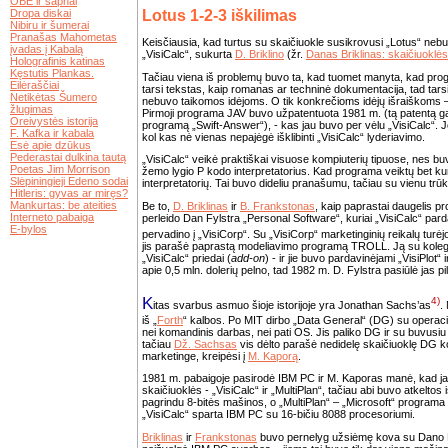
OBE ir sapnai
Dropa diskai
Lotus 1-2-3 iškilimas
Nibiru ir šumerai
Pranašas Mahometas
Keisčiausia, kad turtus su skaičiuokle susikrovusi „Lotus“ nebu
įvadas į Kabalą
„VisiCalc“, sukurta
D. Briklino
(žr.
Danas Briklinas: skaičiuoklės
Holografinis katinas
Kęstutis Plankas.
Tačiau viena iš problemų buvo ta, kad tuomet manyta, kad progr
Eilėraščiai
tarsi tekstas, kaip romanas ar techninė dokumentacija, tad tarsi 
Netikėtas Šumero
nebuvo taikomos idėjoms. O tik konkrečioms idėjų išraiškoms
žlugimas
Pirmoji programa JAV buvo užpatentuota 1981 m. (tą patentą ga
Oreivystės istorija
programą „Swift-Answer“), - kas jau buvo per vėlu „VisiCalc“. J
F. Kafka ir kabala
kol kas nė vienas nepajėgė išklibinti „VisiCalc“ lyderiavimo.
Esė apie dzūkus
Pederastai dulkina tautą
„VisiCalc“ veikė praktiškai visuose kompiuterių tipuose, nes 
Poetas Jim Morrison
žemo lygio P kodo interpretatorius. Kad programa veiktų bet kur
Slėpiningieji Edeno sodai
interpretatorių. Tai buvo dideliu pranašumu, tačiau su vienu trū
Hitleris: gyvas ar miręs?
Mankurtas: be ateities
Be to,
D. Briklinas
ir
B. Frankstonas
, kaip paprastai daugelis p
Interneto pabaiga
perleido Dan Fylstra „Personal Software“, kuriai „VisiCalc“ pard
E-bylos
pervadino į „VisiCorp“. Su „VisiCorp“ marketinginių reikalų turėj
jis parašė paprastą modeliavimo programą TROLL. Ją su koleg
„VisiCalc“ priedai (
add-on
) - ir jie buvo pardavinėjami „VisiPlot
apie 0,5 mln. dolerių pelno, tad 1982 m. D. Fylstra pasiūlė jas pil
K
4)
itas svarbus asmuo šioje istorijoje yra Jonathan Sachs’as
.
iš „
Forth
“ kalbos. Po MIT dirbo „Data General“ (DG) su operaci
nei komandinis darbas, nei pati OS. Jis paliko DG ir su buvusi
tačiau
Dž. Sachsas
vis dėlto parašė nedidelę skaičiuoklę DG
marketinge, kreipėsi į
M. Kaporą
.
1981 m. pabaigoje pasirodė IBM PC ir M. Kaporas manė, kad jam
skaičiuoklės - „VisiCalc“ ir „MultiPlan“, tačiau abi buvo atkeltos
pagrindu 8-bitės mašinos, o „MultiPlan“ – „Microsoft“ programa
„VisiCalc“ sparta IBM PC su 16-bičiu 8088 procesoriumi.
Briklinas
ir
Frankstonas
buvo pernelyg užsiėmę kova su Dano Flys