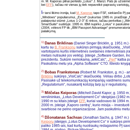
m. M. Kaporas pilnai perleido „Lotus“ J. Manzi. Pats jis užsiėmė
bei
EFF
), tačiau nė vienas jų tiek nepaveikė paprastų vartotojų,
I
r tarsi likimo ironija, kad
M. Kaporas
tapo FSF, siekiančio PĮ pa
„Windows“ populiarumui, „Excel“ (sukurtas 1985 m. pradžioje „
palaipsniui stūmė „Lotus 1-2-3” iš rinkos, tačiau perkeltas į „W
SmartSuite“ sudėtyje. 1995 m. IBM nupirko „Lotus“ ir paskutine 
(2004, vėlesni FP tik „IBM Passport Advantage“ prenumeratoria
palaikymą.
1)
Danas Briklinas
(Daniel Singer Bricklin, g. 1951 m.) 
kartu su
B. Franksonu
sukūręs pirmąją skaičiuoklę, „VisiC
vartotojams kurtis internetines svetaines internetiniais įra
metais nutraukė jos veiklą). Įsteigė „Software Garden, Inc
prezidentu. Sukūrė nemokamą „wikiCalc“, „
Perl
“ kalba p
Paskutiniu metu yra „Alpha Software“ CTO. Išleido knygą 
2)
Bobas Frankstonas
(Robert M. Frankston, g. m.) - a
Briklinu
sukūręs „VisiCalc“ skaičiuoklę. Vėliau dirbo „Lo
Pasisakė už telekomunikacijų kompanijų vaidmens sumaži
„Regulatorium“, nusakantį koliziją tarp jų ir reguliatorių.
3)
Mitčelas Keiporas
(
Mitchell David Kapor
, g. 1950 m
verslininkas, „Lotus Development Co“ steigėjas (1982 m.
1990 m su kitais įsteigė
EFF
, kuriai vadovavo iki 1994 m
2000 m. įsteigė „Kaporo centrą“, kurio misija – investuoti į
svarbiose ne pelno organizacijose. Jam paskutiniu metu
4)
Džonatanas Sachsas
(Jonathan Sachs, g. 1947 m.) 
Keiporu
įsteigęs „Lotus Development Co“ ir sukūręs pirmą
paliko 1985-ais, kad kurtų nuotraukų redagavimo PĮ savo 
1994 m. platino „Picture Window“.