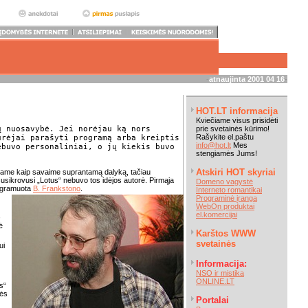
-
atnaujinta 2001 04 16
-
HOT.LT informacija
Kviečiame visus prisidėti
ų nuosavybė. Jei norėjau ką nors
prie svetainės kūrimo!
Rašykite el.paštu
urėjai parašyti programą arba kreiptis
info@hot.lt
Mes
ebuvo personaliniai, o jų kiekis buvo
stengiamės Jums!
.
Atskiri HOT skyriai
mame kaip savaime suprantamą dalyką, tačiau
a susikrovusi „Lotus“ nebuvo tos idėjos autorė. Pirmąja
Domeno vagystė
ogramuota
B. Frankstono
.
Interneto romantikai
Programinė įranga
WebOn produktai
el.komercijai
,
ė
Karštos WWW
svetainės
ui
Informacija:
NSO ir mistika
ONLINE.LT
s“
tės
Portalai