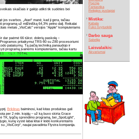
Poezija
Fantastika
eikais skaičiais ir galėjo atlikti tik sudėties bei
Religijos puslapiai
Mistika:
lgė jos svarbos. „Atari“ manė, kad ji gera, tačiau
Kabala
nti programą už milžinišką 64,3% pelno dalį. Reikalai
Fuko švytuoklė
 kitais metais „VisiCalc“ versijos “Apple” kompiuteriams
Darbo sauga
 ir dar paėmė 66 tūkst. dolerių paskolą –
Sabelija
ui. Programos pritaikymui TRS-80 su Z80 procesoriumi
kodo pataisymų. Tą pačią techniką panaudojo ir
Laisvalaikis:
ikyti programą įvairiems
kompiuteriams, tačiau kartu
Akvariumai
yptį.
Briklinas
baiminosi, kad kitas produktas gali
ta per 2 mln. kopijų – už ką buvo skirta Grace
rė TK, lygčių sprendimo programą, bei „SpotLight“,
gio, kurią vystė labai lėtai ir leido konkurentams
i su „VisiCorp“, naujai pavadinta Flystra kompanija.