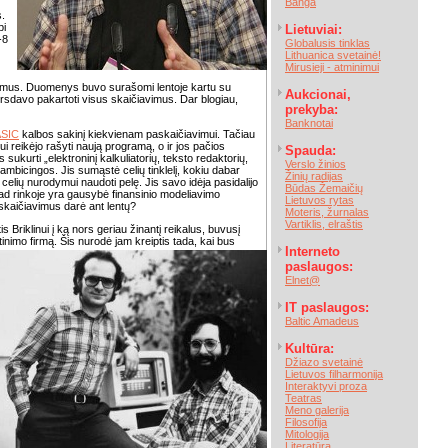
Banga
.
bi
Lietuviai:
-8
Globalusis tinklas
Lithuanica svetainė!
Mirusieji - atminimui
avimus. Duomenys buvo surašomi lentoje kartu su
Aukcionai,
sdavo pakartoti visus skaičiavimus. Dar blogiau,
prekyba:
Banknotai
SIC
kalbos sakinį kiekvienam paskaičiavimui. Tačiau
eikėjo rašyti naują programą, o ir jos pačios
Spauda:
is sukurti „elektroninį kalkuliatorių, teksto redaktorių,
Verslo žinios
ambicingos. Jis sumąstė celių tinklelį, kokiu dabar
Žinių radijas
celių nurodymui naudoti pelę. Jis savo idėja pasidalijo
Būdas Žemaičių
, kad rinkoje yra gausybė finansinio modeliavimo
Lietuvos rytas
e skaičiavimus darė ant lentų?
Moteris, žurnalas
Vartiklis, elraštis
is Briklinui į ką nors geriau žinantį reikalus, buvusį
atinimo firmą. Šis nurodė jam
kreiptis tada, kai bus
Interneto
paslaugos:
Elnet@
IT paslaugos:
Baltic Amadeus
Kultūra:
Džiazo svetainė
Lietuvos filharmonija
Interaktyvi proza
Teatras
Meno galerija
Filosofija
Mitologija
Literatūra