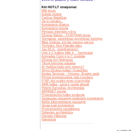
Kiti HOT.LT straipsniai:
IBM tėvas
Kobolo motina
Čarlzas Babidžas
Jie to nesakė...
Kompiuterių ištakos
Kompiuterių istorija
Pirmasis interneto ryšys
Džonas Bakas – FORTRAN tėvas
Vozniakas: pasirinktas gyvenimas šešėlyje
Bilas Geitsas: kol dar nebuvo garsus
Technika: Nuo Paleolito laikų
Jau 50 m. „meinfreimams“
Unix ir C kalbos kiltis ir ... šachmatai
Konradas Cūzė ir jo C modeliai
Džonas fon Neimanas
Tikroji Interneto pabaiga
Ar mašina kada nors mąstys?
Styvo Džobso kelias į žvaigždes
Klodas Šenonas – žmogus, išradęs ateitį
Pirmoji programuotoja: Ada Lovelace
P-NP: Ant sveiko proto svarstyklių
AWK kalba - sena ir nuolat aktuali
Peteris Karvašas. Archimedas
ARPANET istorija
Programavimo kalbų evoliucija
Seniausias pasaulyje analoginis kompiuteris
Mūšis kibernetiniame pasaulyje
Visata kaip kompiuteris
Programavimo paradigmos
Debesies architektūra
Davidas Hilbertas
Haketonai