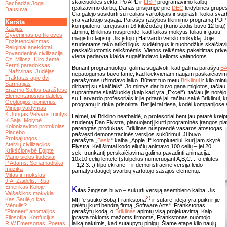
skaičiuoklės sėkla. Po APL ir
LISP
programavimo kalbų
Sachadža Joga
realizavimo darbų, Danas prisijungė prie
DEC
leidybinės grupės
Dausuva
Čia galėjo susidurti su realiais vartotojais ir suprasti, kokia svar
.
yra vartotojo sąsaja. Parašęs rašybos tikrinimo programą PDP
Karšta
kompiuteriu, turėjusiam 16 kiložodžių (kurio žodis buvo 12 bitų)
Kasijus
atmintį, Briklinas nusprendė, kad laikas mokytis toliau ir gauti
Gyvenimas po tikrovės
magistro laipsnį. Jis įstojo į Harvardo verslo mokyklą. Joje
Egzistencializmas
studentams teko atlikti ilgus, sudėtingus ir nuobodžius skaiči
Religiniai anekdotai
paskaičiuotomis reikšmėmis. Vienos reikšmės pakeitimas priver
Povandeninė civilizacija
viena padaryta klaida sugaišindavo kelioms valandoms.
Cz. Milosz. Ulro žemė
Fermi paradoksas
Būnant programuotoju, galima sugalvoti, kad galima parašyti
BA
I.Naživinas. Judėjas
nepatogumas buvo tame, kad kiekvienam naujam paskaičiavimui r
Traktatas apie dvi
parašymas užimdavo laiko. Būtent tuo metu
Briklinui
ir kilo mint
Sarmatijas
dirbantį su skaičiais“. Jo mintys dar buvo gana miglotos, tačiau 
Erazmo Stelos paraštėse
suprantame skaičiuoklę (kaip kad yra „Excel“), tačiau jis norėjo 
Elementariosios dalelės
su Harvardo profesoriais ir jie pritarė jai, tačiau sakė Briklinui
Geologijos pionierius
programų ir rinka prisotinta. Bet jei tai tiesa, kodėl kompanijos
Minčių valdymas
K.Jungas.Vėlyvos mintys
Laimei, tai Briklino neatbaidė, o profesoriai bent jau patarė kreipt
K.Saja. Molynė
studentą Dan Flystra, planuojantį įkurti programinės įrangos pl
Kolonizavimo protokolas
parengtas produktas. Briklinas nusprendė vasaros atostogas
Placebo
pašvęsti demonstracinės versijos sukūrimui. Ji buvo
Profsąjungos
parašyta „
Basic
“ kalba „Apple II“ kompiuteriui, kurį jam skyrė
Ateivių civilizacijos
Flystra. Keli šimtai kodo eilučių animavo 100 celių – jei 20
Krikščionybė Egipte
sek. trunkantį perskaičiavimą galima pavadinti animacija.
Mano sielos liūdesiai
10x10 celių lentelė (stulpelius numeruojant A,B,C..., o eilutes
P.Adams. Senamadiška
– 1,2,3...) tilpo ekrane – ir demonstracinė versija leido
muzika
pamatyti daugelį svarbių vartotojo sąsajos elementų.
Mitas ir mokslas
J.A. Zaidelis. Riba
K
Emerikas Koloje
itas žingsnis buvo – sukurti versiją asemblerio kalba. Jis
Vaišešikos mokykla
2)
Kas Saulė,o kas
MIT‘e sutiko Bobą Frankstoną
ir sutarė, idėja yra puiki ir jie
Mėnulis?
galėtų įkurti bendrą firmą „Software Arts“. Frankstonas
"Pioneer" anomalijos
parašytų kodą, o
Briklinas
apimtų visą projektavimą. Kaip
Filosofija: Konfucijus
įprasta tokioms mažoms firmoms, Frankstonas nuomojo
R.W.Emersonas. Poetas
laiką naktimis, kad sutaupytų pinigų. Šiame etape kilo naujų