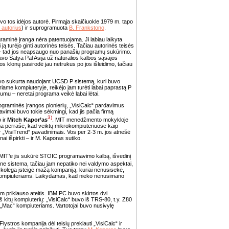
vo tos idėjos autorė. Pirmąja skaičiuokle 1979 m. tapo
 autorius
) ir suprogramuota
B. Frankstono
.
aminė įranga nėra patentuojama. Ji labiau laikyta
ją turėjo ginti autorinės teisės. Tačiau autorinės teisės
 – tad jos neapsaugo nuo panašių programų sukūrimo.
vo Satya Pal Asija už natūralios kalbos sąsajos
os klonų pasirodė jau netrukus po jos išleidimo, tačiau
buvo sukurta naudojant UCSD P sistemą, kuri buvo
iame kompiuteryje, reikėjo jam turėti labai paprastą P
kumu – neretai programa veikė labai lėtai.
rograminės įrangos pionierių, „VisiCalc“ pardavimus
avimai buvo tokie sėkmingi, kad jis pačia firmą
3)
o ir
Mitch Kapor’as
. MIT menedžmento mokykloje
a perrašė, kad veiktų mikrokompiuteriuose kaip
“ ir „VisiTrend“ pavadinimais. Vos per 2-3 m. jos atnešė
nai išpirkti – ir M. Kaporas sutiko.
 MIT’e jis sukūrė STOIC programavimo kalbą, išvedinį
ne sistema, tačiau jam nepatiko nei valdymo aspektai,
u kolega įsteigė mažą kompaniją, kuriai nenusisekė,
 kompiuteriams. Laikydamas, kad nieko nenusimano
 priklauso ateitis. IBM PC buvo skirtos dvi
 iš kitų kompiuterių: „VisiCalc“ buvo iš TRS-80, t.y. Z80
 „Mac“ kompiuteriams. Vartotojai buvo nusivylę
tros kompanija dėl teisių prekiauti „VisiCalc“ ir