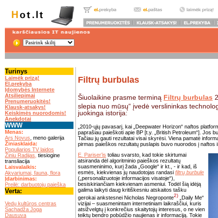
Turinys
Filtrų burbulas
Laimėk prizą!
El.prekyba
Įdomybės Internete
Atsiliepimai
Šiuolaikine prasme terminą
Filtrų burbulas
2
Prenumeruokitės!
slepia nuo mūsų“ įvedė verslininkas technologij
Klausk-atsakys!
juokinga istorija:
Keiskimės nuorodomis!
Anekdotai
WWW
„2010-ųjų pavasarį, kai „Deepwater Horizon“ naftos platform
Menas:
paprašiau paieškoti apie BP [t.y. „British Petroleum“]. Jos b
Ars Novus
, meno galerija
Tačiau jų gauti rezultatai visai skyrėsi. Viena pamatė informa
Žiniasklaida:
pirmas paieškos rezultatų puslapis buvo nuorodos į naftos išs
Populiarios TV laidos
E. Pariser’is
toliau svarsto, kad tokie skirtumai
Žiniu Radijas,
tiesiogine
atsiranda dėl algoritminio paieškos rezultatų
transliacija
suasmeninimo, kurį žada „Google“ ir kt., - ir kad, iš
Laisvalaikis:
esmės, kiekvienas jų naudotojas randasi
filtrų burbule
Akvariumai, fauna, flora
(„personalizuotoje informacijos visatoje“),
Įdarbinimas:
besiskiriančiam kiekvienam asmeniui. Todėl šią idėją
Preilė: darbuotojų paieška
galima laikyti daug kritiškesniu atskaitos tašku
Verta:
2)
gerokai ankstesnei Nicholas Negroponte
„Daily Me“
.
vizijai – suasmenintam internetiniam laikraščiui, kuris
Vedų kultūros centras
atsižvelgtų į konkrečius skaitytojų interesus, o ne vien
Sachadža Joga
teiktų bendro pobūdžio naujienas ir informaciją. Tokie
Dausuva