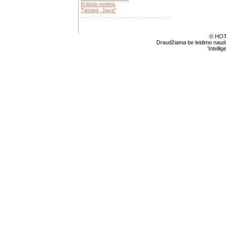
Kobolo motina
Tiesiog „Java“
© HOT
Draudžiama be leidimo naudot
'Intellig