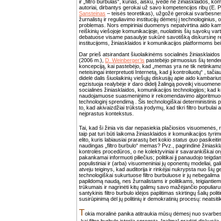
ir „filtro burbulas“, kurias, aišku, įvedė ne žiniasklaidos, kom
autoriai, dirbantys gerokai už savo kompetencijos ribų (E. Pe
Sansteinas
– teisės teoretikas), užgožė gerokai svarbesne
žurnalistų ir reguliavimo institucijų dėmesį į technologinius,
problemas. Nors empiriniai duomenys nepatvirtina aido kambar
reiškinių viešojoje komunikacijoje, nuolatinis šių sąvokų var
debatuose visame pasaulyje sukūrė savotišką diskursinę real
institucijoms, žiniasklaidos ir komunikacijos platformoms b
Dar prieš atsirandant šiuolaikinėms socialinės žiniasklaido
(2006 m.),
D. Weinberger’is
pastebėjo pirmuosius šių tendenc
koncepciją, kai pastebėjo, kad „memas yra ne tik netinkama
neteisingai interpretuoti Internetą, kad jį kontroliuotų“ , tačiau 
didelė dalis šiuolaikinių viešųjų diskusijų apie aido kambarius 
egzistuoja realybėje ir daro didelį žalingą poveikį visuomen
socialinės žiniasklaidos, komunikacijos technologijos; kad k
naudojamuose suasmeninimo ir rekomendavimo algoritmuose; i
technologinį sprendimą . Šis technologiškai deterministinis p
to, kad akivaizdžiai trūksta įrodymų, kad tikri filtro burbulai 
neįprastus kontekstus.
Tai, kad ši žinia vis dar nepasiekia plačiosios visuomenės, r
taip pat turi būti laikoma žiniasklaidos ir komunikacijos tyr
elito, kuris labiausiai prarastų bet kokio
status quo
pasikeiti
naudingas „filtro burbulo“ memas? Pvz., pagrindinė žiniasklaid
kontrolės procedūros, o ne kolektyviniai ir savarankiškai org
pakankamai informuoti piliečius; politikai jį panaudojo teigdam
populistiniai ir (arba) visuomeniniai jų oponentų modeliai, gali
atveju teiginys, kad auditorija ir rinkėjai nukrypsta nuo šių g
technologiškai sukurtuose filtro burbuluose ir jų nebegalima p
papildomą naudą, nes žurnalistams ir politikams, teigiantiems
trūkumais ir nagrinėti kitų galimų savo mažėjančio populia
santykinis filtro burbulo idėjos paplitimas skirtingų šalių pol
susirūpinimą dėl jų politinių ir demokratinių procesų: neatsitik
T
okia moralinė panika atitraukia mūsų dėmesį nuo svarbes