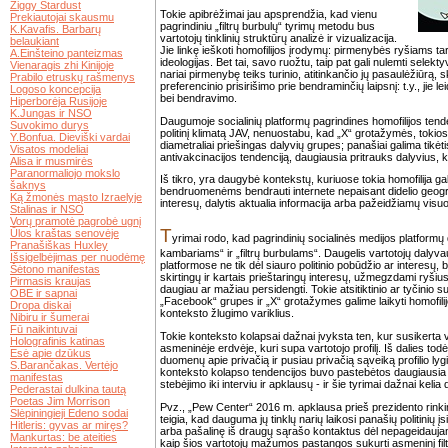
Ziggy Stardust
Tokie apibrėžimai jau apsprendžia, kad vienu
Prekiautojai skausmu
pagrindiniu „filtrų burbulų“ tyrimų metodu bus
K.Kavafis. Barbarų
vartotojų tinklinių struktūrų analizė ir vizualizacija.
belaukiant
Jie linkę ieškoti homofilijos įrodymų: pirmenybės ryšiams tar
A.Einšteino panteizmas
ideologijas. Bet tai, savo ruožtu, taip pat gali nulemti selek
Vienaragis zhi Kinijoje
nariai pirmenybę teiks turinio, atitinkančio jų pasaulėžiūrą, sk
Prabilo etruskų rašmenys
preferencinio prisirišimo prie bendraminčių laipsnį: t.y., jie l
Logoso koncepcija
bei bendravimo.
Hiperborėja Rusijoje
K.Jungas ir NSO
Daugumoje socialinių platformų pagrindines homofilijos tendenc
Suvokimo durys
politinį klimatą JAV, nenuostabu, kad „X“ grotažymės, tokios
Y.Bonfua. Dieviški vardai
diametraliai priešingas dalyvių grupes; panašiai galima tikėt
Visatos modeliai
antivakcinacijos tendenciją, daugiausia pritrauks dalyvius, kur
Alisa ir musmirės
Paranormaliojo mokslo
Iš tikro, yra daugybė kontekstų, kuriuose tokia homofilija gal
šaknys
bendruomenėms bendrauti internete nepaisant didelio geogra
Ką žmonės mąsto Izraelyje
interesų, dalytis aktualia informacija arba pažeidžiamų 
Stalinas ir NSO
Vorų pramotė pagrobė ugnį
T
Ūlos kraštas senovėje
yrimai rodo, kad pagrindinių socialinės medijos platformų 
Pranašiškas Huxley
kambariams“ ir „filtrų burbulams“. Daugelis vartotojų dalyvau
Išsigelbėjimas per nuodėmę
platformose ne tik dėl siauro politinio pobūdžio ar interesų
Šėtono manifestas
skirtingų ir kartais prieštaringų interesų, užmegzdami ryšiu
Pirmasis kraujas
daugiau ar mažiau persidengti. Tokie atsitiktinio ar tyčinio
OBE ir sapnai
„Facebook“ grupes ir „X“ grotažymes galime laikyti homofilijos
Dropa diskai
konteksto žlugimo variklius.
Nibiru ir šumerai
Fū naikintuvai
Tokie konteksto kolapsai dažnai įvyksta ten, kur susikerta va
Holografinis katinas
asmeninėje erdvėje, kuri supa vartotojo profilį. Iš dalies todėl,
Esė apie dzūkus
duomenų apie privačią ir pusiau privačią sąveiką profilio lygi
S.Barančakas. Vertėjo
konteksto kolapso tendencijos buvo pastebėtos daugiausia 
manifestas
stebėjimo iki interviu ir apklausų - ir šie tyrimai dažnai kelia
Pederastai dulkina tautą
Poetas Jim Morrison
Pvz., „Pew Center“ 2016 m. apklausa prieš prezidento rink
Slėpiningieji Edeno sodai
teigia, kad dauguma jų tinklų narių laikosi panašių politinių
Hitleris: gyvas ar miręs?
arba pašalinę iš draugų sąrašo kontaktus dėl nepageidaujamo p
Mankurtas: be ateities
kaip šios vartotojų mažumos pastangos sukurti asmeninį filtro 