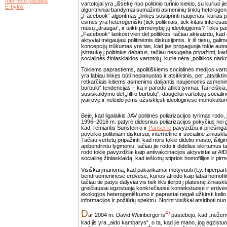
Interneto pabaiga
vartotojai yra „išsekę nuo politinio turinio kiekio, su kuriuo ji
E-bylos
algoritminiai bandymai sumažinti asmeninių tinklų heterogen
„Facebook“ algoritmas „linkęs sustiprinti naujienas, kurias pa
esmės yra heterogeniški (tiek politiniais, tiek kitais interesai
mūsų „draugai“, ir teikti pirmenybę jų ideologijoms? Toks p
„Facebook“ lankosi vien dėl politikos, tačiau akivaizdu, kad
aktyviai mėgaujasi politinėmis diskusijomis. Ir iš tiesų, galima
koncepcijų trūkumas yra tas, kad jas propaguoja tokie autor
įsitraukę į politinius debatus, tačiau nesugeba pripažinti, kad j
socialinės žiniasklaidos vartotojų, kurie nėra „politikos nar
Tokiems paprastiems, apolitiškiems socialinės medijos varto
yra labiau linkęs būti neplanuotas ir atsitiktinis, per „atsitikt
retkarčiais kitiems asmenims dalijantis naujienomis asmeniniu
burbulo“ tendencijas – ką ir parodo atlikti tyrimai. Tai reiš
susiskaldymo dėl „filtro burbulų“, daugeliui vartotojų sociali
įvairovę ir neleido jiems užsisklęsti ideologinėse monokultū
Beje, kad ilgalaikis JAV politinės poliarizacijos tyrimas rodo
1996–2016 m. patyrė didesnius poliarizacijos pokyčius nei gru
kad, remiantis Sunstein’o ir
Pariser’io
pavyzdžiu ir priešingai
poveikio politiniam diskursui, internetinė ir socialinė žiniaskl
Tačiau vertėtų pripažinti, kad nors tokie didelio masto, išilgin
apibendrintu lygmeniu, tačiau jie rodo ir didelius skirtumus
rodo tokie pavyzdžiai kaip antivakcinacijos aktyvistai ar AfD 
socialinę žiniasklaidą, kad ieškotų stiprios homofilijos ir pirm
Visiškai įmanoma, kad pakankamai motyvuoti (t.y. hiperpartišk
bendruomeninėse erdvėse, kurios atrodo kaip labai homofiliš
tačiau tie patys dalyviai vis tiek liks įterpti į platesnę žiniaskl
greičiausiai egzistuoja konkrečiuose kontekstuose ir erdvė
ekologijos heterogeniškumo ir paprastai negali užkirsti kelio
informacijos ir požiūrių spektru. Norint visiškai atsiriboti n
D
4)
ar 2004 m. David Weinberger’is
pastebėjo, kad „nežemi
kad jis yra „aido kambarys“, o ta, kad jie mano, jog egzist