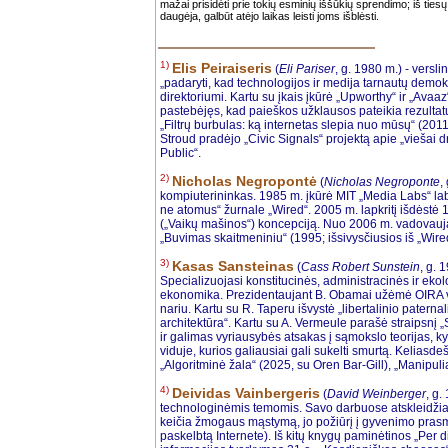
mažai prisidėti prie tokių esminių iššūkių sprendimo; iš tie
daugėja, galbūt atėjo laikas leisti joms išblėsti.
1)
Elis Peiraiseris
(
Eli Pariser
, g. 1980 m.) - versl
„padaryti, kad technologijos ir medija tarnautų demo
direktoriumi. Kartu su įkais įkūrė „Upworthy“ ir „Ava
pastebėjęs, kad paieškos užklausos pateikia rezultat
„Filtrų burbulas: ką internetas slepia nuo mūsų“ (2011)
Stroud pradėjo „Civic Signals“ projektą apie „viešai 
Public“.
2)
Nicholas Negropontė
(
Nicholas Negroponte
,
kompiuterininkas. 1985 m. įkūrė MIT „Media Labs“ labo
ne atomus“ žurnale „Wired“. 2005 m. lapkritį išdėstė
(„Vaikų mašinos“) koncepciją. Nuo 2006 m. vadovauja
„Buvimas skaitmeniniu“ (1995; išsivysčiusios iš „Wired
3)
Kasas Sansteinas
(
Cass Robert Sunstein
, g. 
Specializuojasi konstitucinės, administracinės ir ekol
ekonomika. Prezidentaujant B. Obamai užėmė OIRA v
nariu. Kartu su R. Taperu išvystė „libertalinio paterna
architektūra“. Kartu su A. Vermeule parašė straipsnį 
ir galimas vyriausybės atsakas į sąmokslo teorijas, k
viduje, kurios galiausiai gali sukelti smurtą. Keliasd
„Algoritminė žala“ (2025, su Oren Bar-Gill), „Manipuliaci
4)
Deividas Vainbergeris
(
David Weinberger
, g.
technologinėmis temomis. Savo darbuose atskleidžia
keičia žmogaus mąstymą, jo požiūrį į gyvenimo prasm
paskelbtą Internete). Iš kitų knygų paminėtinos „Per di