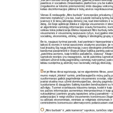
„kai filtro burbulo istorija sprogsta, [galima] pradėti diskusi
paieškos ir socialinės žiniasklaidos platformos yra be kaltės 
(reguliavimo ar kitomis priemonėmis) imtis daugiau veiksmų
kelias dezinformacijos plitimui ir būtų atviros nepriklausomai
Vienas iš nedaugelio „filtro burbulo“ koncepcijos privalumų 
interneto metaforą“) yra tas, kad ji sukėlė nemažą tyrimų b
įvairovę ir iš tiesų atkreipia dėmesį į tai, kad internetinės ir
dietą. Jei šioje aplinkoje išlieka ir stiprėja visuomenės ir ideo
ar algoritminio vartotojų informacijos srautų formavimo, kuris
veikiau tokia poliarizacija išlieka nepaisant filtro burbulų ne
visuomenės ir visuomenių tarpusavio ryšys, kurį įgalino intern
socialinių, ekonominių, etninių, religinių ir ideologinių grupių
Be to, naujausi tyrimai parodė, kad partiniai ir hiperpartiniai
laikosi iš esmės ir tvirtai opozicinės skaitymo pozicijos: jie
kad įtrauktų šią naują informaciją į savo ideologinio priešinink
bandymai pasipriešinti ir ištaisyti labai šališką partinių pakr
„patvirtina asmens, kaip kritiško pašaliečio, statusą“. Kitaip 
sąmokslo teorijos yra nepagrįstos, tai tik patvirtina sąmoksl
siekiant užkirsti kelią pagrindinių vartotojų nukrypimui į pakr
labiau sustiprina jų atotrūkį nuo racionalių viešųjų diskusijų.
B
et jei filtras tikrai egzistuoja, tai ne algoritminis filtras, 
mums matyti „kitokio“ turinio, prieštaraujančio mūsų pačių pas
susiformavęs galbūt pagrindinėje visuomenės srovėje, stipr
įvairiai skatina mus užimti dominuojančias, derybų pagrindu 
susiduriame iš daugybės šaltinių kasdien bendraudami su hib
atžvilgiu. Tuomet svarbiausiu klausimu tampa, kodėl ir kaip
tos pačios informacijos asmeninius interpretavimus ir kaip ga
sukaulėjimui į partines grupių tapatybes arba jį panaikinti –
poliarizacijos ir netgi visiško visuomenės konsensuso žlu
su aiškiais ekonominiais, etniniais ar religiniais skirtumais ir
centristinėms konsensuso alternatyvoms poliarizuotam
sta
O
„filtro burbulo“ ir „aido kameros“ sąvokos, turinčios stipr