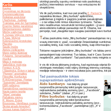
skirtingi panašių sąvokų vertinimai rodo pasikeitusį
.
požiūrį į internetinius servisus – nuo entuziazmo iki
Karšta
skepticizmo.
Kasijus
Gyvenimas po tikrovės
Vis tik pažymėtina, kad nuo pat pradžių
E. Pariser’is
Egzistencializmas
nepateikia tikslaus „filtrų burbulo“ apibrėžimo,
Religiniai anekdotai
palikdamas jį miglotu ir pagrįstu įvairiais pasakojimais
I.Naživinas. Judėjas
– o tai vėliau kėlė rimtus kliuvinius tyrimams. Tačiau
Traktatas apie dvi Sarmatijas
toks neaiškumas nesutrukdė terminui paplisti – jį savo
Erazmo Stelos paraštėse
atsisveikinimo kalboje panaudojo net B. Obama, kai
Elementariosios dalelės
perspėjo, kad „daugeliui tapo saugiau pasislėpti savo burbulu
Minčių valdymas
K.Jungas.Vėlyvos mintys
T
K.Saja. Molynė
ačiau paskutiniu metu „filtrų burbulas“ panaudojamas ne p
Kolonizavimo protokolas
srautų internete ir, ypač, socialinėje žiniasklaidoje sutrikim
Placebo
socialinių tinklų, kas rodo socialinių tinklų, kaip informacijos
Šiaulių mūšis
Ateivių civilizacijos
Tokiame naujame įsikūnijime „filtrų burbulas“ vis labiau pers
Mano sielos liūdesiai
panaudojami kaip sinonimai. Tuo labiau, kad ir Cass Sunste
P.Adams. Senamadiška
neapibrėžė „aido kambario“. Tad paskutiniu metu mėginta suk
muzika
Mitas ir mokslas
Ir vis tik trūksta įtikinamų įrodymų, kad egzistuoja stipriai išre
Vaišešikos mokykla
skirtingais metodais) rodo stiprų skirtingų interesų vartotoj
Fentezi: K.S.N.
medijoje tebesitęsia – ir vieni rezultatai juos patvirtina, kiti p
I.Slawinska. Erdvė ir laikas
"Pioneer" anomalijos
Tad pasinaudokite tokiais
Filosofija: Konfucijus
R.W.Emersonas. Poetas
supaprastintais apibrėžimais:
"Sutvėrėjo" žemėlapis
Aido kambarys
- kai dalyvių grupė
EBR reiškinys
nusprendžia pirmenybę teikti jungtis tarpusavyje,
Ramakrišnos panteizmas
neįtraukdama pašalinių asmenų (pvz., „Facebook“,
Nauja sapnų teorija
sekdama „Twitter“ (dabar „X“) ir pan.)
"Wow" signalas
Filtro burbulas
- kai dalyvių grupė
Pašalinės mintys
nusprendžia pirmenybę teikti bendravimui
R. Moore. Erdvė
tarpusavyje, neįtraukdama pašalinių asmenų (pvz.,
Rousseau. Vienišiaus svajos
komentuodama „Facebook“, paminėjimai (@) „X“ ir
Škotai atrado Ameriką?
pan.)
Jėzaus kapas Kašmyre