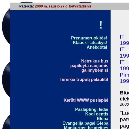
Pateikta:
2000 m. sausio 27 d, ketvirtadienis
!
IT 
Prenumeruokitės!
199
Klausk - atsakys!
Anekdotai
IT 
199
Netrukus bus
IT 
papildyta naujomis
199
galimybėmis!
Pir
Tereikia truputį palaukti!
199
Blu
ele
Karšti WWW puslapiai
2000
Paslaptingi ledai
"L
Kogi gentis
pate
Elena
Evangelija pagal Glebą
pa
Mankurtas: be ateities